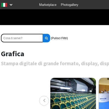
Marketplace
Photogallery
(Pulisci Filtri)
Grafica
Stampa digitale di grande formato, display, disp