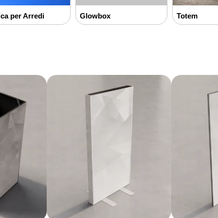
ica per Arredi
Glowbox
Totem